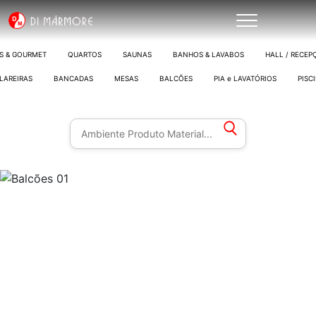
S & GOURMET
QUARTOS
SAUNAS
BANHOS & LAVABOS
HALL / RECEP
LAREIRAS
BANCADAS
MESAS
BALCÕES
PIA e LAVATÓRIOS
PISC